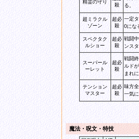
精霊の守り
殺
る。
一定タ
超ミラクル
超必
ゾーン
殺
0にな
戦闘中
スペクタク
超必
ルショー
殺
ンスタ
戦闘終
スーパール
超必
ルドが
ーレット
殺
まれに
味方全
テンション
超必
マスター
殺
一気に
魔法・呪文・特技