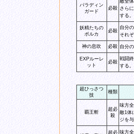
敵全体
パラディン
必殺
さらに
ガード
する。
自分の
妖精たちの
必殺
ポルカ
それぞ
神の息吹
必殺
自分の
戦闘終
EXPルーレ
必殺
ット
する。
超ひっさつ
種類
技
味方全
超必
覇王斬
敵1体
殺
ジを与
味方全
超必