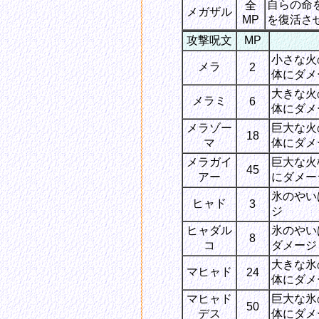
自らの命
全
メガザル
MP
を復活さ
攻撃呪文
MP
小さな火
メラ
2
体にダメ
大きな火
メラミ
6
体にダメ
メラゾー
巨大な火
18
マ
体にダメ
メラガイ
巨大な火
45
アー
にダメー
氷のやい
ヒャド
3
ジ
ヒャダル
氷のやい
8
コ
ダメージ
大きな氷
マヒャド
24
体にダメ
マヒャド
巨大な氷
50
デス
体にダメ