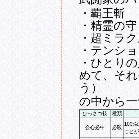
・覇王斬
・精霊の守
・超ミラク
・テンショ
・ひとりの
めて、それ
う）
の中から一
ひっさつ技
種類
100
会心必中
必殺
ことが