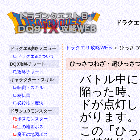
ドラクエ
ドラクエ９攻略WEB
＞ ひっさ
ドラクエ9攻略メニュー
ドラクエ9について
ひっさつわざ・超ひっさ
DQ9攻略チャート
攻略チャート
バトル中に
キャラクター・スキル
転職・スキル
陥った時、
秘伝書
ドが点灯し
必殺技・魔法
ドラクエ9モンスター
がります。
ボスモンスター
宝の地図ボス
この「ひっ
魔王の地図ボス