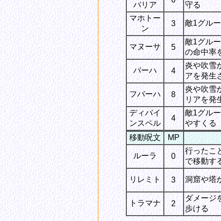
バリア
守る
マホトー
敵1グル
3
ン
敵1グル
マヌーサ
5
の命中率
炎や吹雪
バーハ
4
アを発生
炎や吹雪
フバーハ
8
リアを発
ディバイ
敵1グル
4
ンスペル
やすくる
移動呪文
MP
行ったこ
ルーラ
0
で移動す
リレミト
洞窟や塔
3
ダメージ
トラマナ
2
歩ける