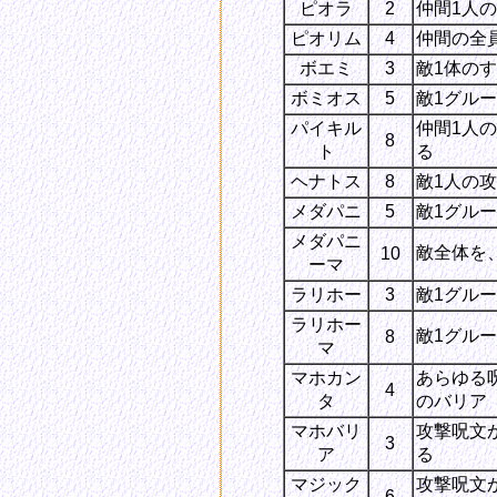
ピオラ
2
仲間1人
ピオリム
4
仲間の全
ボエミ
3
敵1体の
ボミオス
5
敵1グル
パイキル
仲間1人
8
ト
る
ヘナトス
8
敵1人の
メダパニ
5
敵1グル
メダパニ
敵全体を
10
ーマ
ラリホー
3
敵1グル
ラリホー
敵1グル
8
マ
マホカン
あらゆる
4
タ
のバリア
マホバリ
攻撃呪文
3
ア
る
マジック
攻撃呪文
6