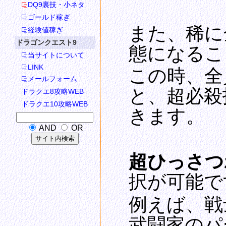
DQ9裏技・小ネタ
ゴールド稼ぎ
また、稀に
経験値稼ぎ
ドラゴンクエスト9
態になるこ
当サイトについて
LINK
この時、全
メールフォーム
と、超必殺
ドラクエ8攻略WEB
ドラクエ10攻略WEB
きます。
AND
OR
超ひっさつ
択が可能で
例えば、戦
武闘家のパ