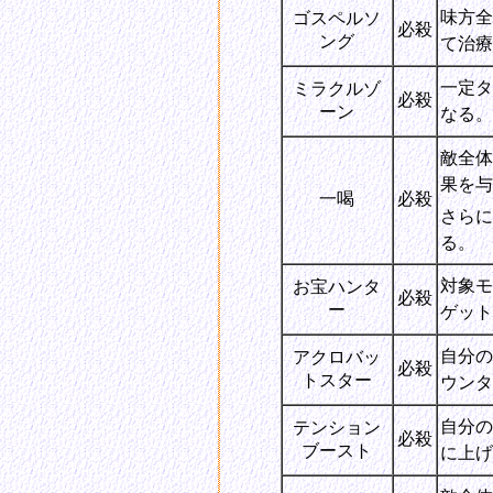
味方全
ゴスペルソ
必殺
ング
て治療
一定タ
ミラクルゾ
必殺
ーン
なる。
敵全体
果を与
一喝
必殺
さらに
る。
対象モ
お宝ハンタ
必殺
ー
ゲット
自分の
アクロバッ
必殺
トスター
ウンタ
自分の
テンション
必殺
ブースト
に上げ