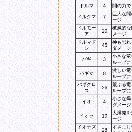
ドルマ
4
闇の力で
巨大な闇
ドルクマ
7
ージ
ドルモー
破滅的な
20
ア
メージ
ドルマド
神も恐れ
45
ン
ダメージ
小さな竜
バギ
3
ループに
激しい竜
バギマ
8
ループに
バギクロ
荒ぶる竜
26
ス
ループに
小さな爆
イオ
4
ダメージ
大爆発を
イオラ
10
ージ
イオナズ
すさまじ
28