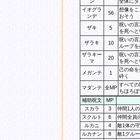
ン
全体にダ
イオグラ
想像をこ
56
ンデ
おそう
呪いの言
ザキ
5
を死へと
呪いの言
ザラキ
10
ループを
ザラキー
呪いの言
20
マ
を死へと
己の命を
メガンテ
1
砕く
すべての
マダンテ
全MP
ちほろぼ
補助呪文
MP
スカラ
3
仲間1人
スクルト
6
仲間全員
ルカニ
4
敵1体の
ルカナン
8
敵1グル