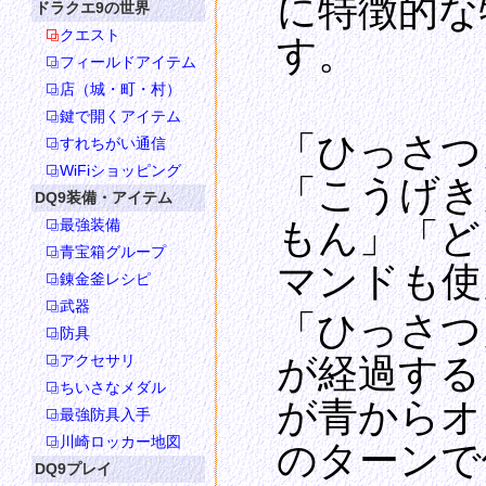
に特徴的な
ドラクエ9の世界
クエスト
す。
フィールドアイテム
店（城・町・村）
鍵で開くアイテム
「ひっさつ
すれちがい通信
WiFiショッピング
「こうげき
DQ9装備・アイテム
最強装備
もん」「ど
青宝箱グループ
マンドも使
錬金釜レシピ
武器
「ひっさつ
防具
が経過する
アクセサリ
ちいさなメダル
が青からオ
最強防具入手
川崎ロッカー地図
のターンで
DQ9プレイ