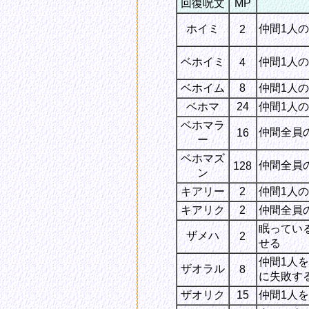
回復呪文
MP
ホイミ
仲間1人の
2
ベホイミ
仲間1人の
4
ベホイム
8
仲間1人の
ベホマ
24
仲間1人
ベホマラ
仲間全員の
16
ー
ベホマズ
仲間全員
128
ン
キアリー
2
仲間1人
キアリク
2
仲間全員
眠ってい
ザメハ
2
せる
仲間1人
ザオラル
8
に失敗す
ザオリク
15
仲間1人