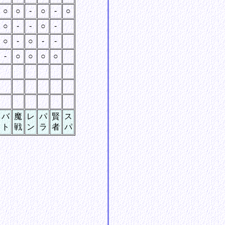
○
○
-
○
-
○
○
-
-
○
-
○
-
○
-
-
-
○
○
○
○
バ
魔
レ
パ
賢
ス
ト
戦
ン
ラ
者
パ