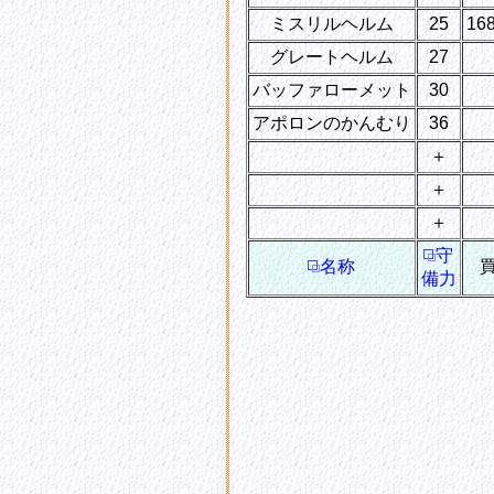
ミスリルヘルム
25
16
グレートヘルム
27
バッファローメット
30
アポロンのかんむり
36
＋
＋
＋
守
名称
備力