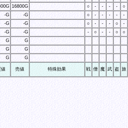
800G
16800G
○
-
-
-
-
○
-G
-G
○
-
-
-
-
-
-G
-G
○
-
-
-
○
-
-G
-G
-
○
-
-
○
○
G
G
G
G
G
G
買値
売値
特殊効果
戦
僧
魔
武
盗
旅