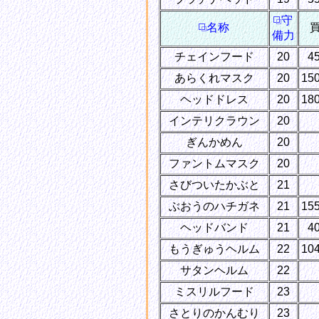
守
名称
備力
チェインフード
20
4
あらくれマスク
20
15
ヘッドドレス
20
18
インテリクラウン
20
ぎんかめん
20
ファントムマスク
20
さびついたかぶと
21
ぶおうのハチガネ
21
15
ヘッドバンド
21
4
もうぎゅうヘルム
22
10
サタンヘルム
22
ミスリルフード
23
さとりのかんむり
23