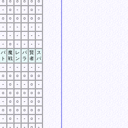
○
○
○
○
○
○
-
○
-
-
○
-
○
○
○
○
○
○
-
-
-
-
-
-
-
-
-
-
-
-
-
○
-
-
-
-
バ
魔
レ
パ
賢
ス
ト
戦
ン
ラ
者
パ
-
-
-
-
-
-
○
○
○
○
○
○
-
○
-
-
○
-
○
○
○
○
○
○
-
○
○
-
○
○
○
○
○
○
○
○
-
○
-
-
○
-
-
-
-
-
○
-