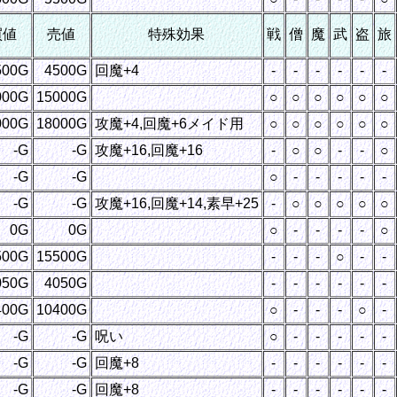
買値
売値
特殊効果
戦
僧
魔
武
盗
旅
500G
4500G
回魔+4
-
-
-
-
-
-
000G
15000G
○
○
○
○
○
○
000G
18000G
攻魔+4,回魔+6メイド用
○
○
○
○
○
○
-G
-G
攻魔+16,回魔+16
-
○
○
-
-
○
-G
-G
○
-
-
-
-
-
-G
-G
攻魔+16,回魔+14,素早+25
-
○
○
○
○
○
0G
0G
○
-
-
-
-
○
500G
15500G
-
-
-
○
-
-
050G
4050G
-
-
-
-
-
-
400G
10400G
○
-
-
-
○
-
-G
-G
呪い
○
-
-
-
-
-
-G
-G
回魔+8
-
-
-
-
-
-
-G
-G
回魔+8
-
-
-
-
-
-