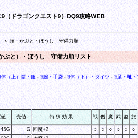
9（ドラゴンクエスト9）DQ9攻略WEB
）
＞ 頭・かぶと・ぼうし 守備力順
（かぶと）・ぼうし 守備力順リスト
体（上）鎧・服
-
腕・手袋
-
体（下）・タイツ
-
足・靴・
買値
売値
特 殊 効 果
戦
僧
魔
武
盗
旅
45G
G
回魔+2
○
○
○
○
○
○