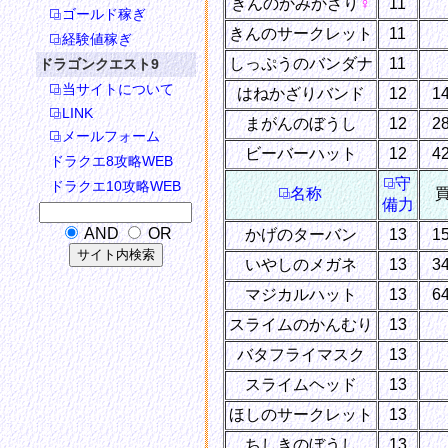
きんのかみかざり
♀
11
ゴールド稼ぎ
きんのサークレット
11
経験値稼ぎ
しっぷうのバンダナ
11
ドラゴンクエスト9
当サイトについて
はねかざりバンド
12
1
LINK
まがんのぼうし
12
2
メールフォーム
ビーバーハット
12
4
ドラクエ8攻略WEB
守
ドラクエ10攻略WEB
名称
備力
AND
OR
かげのターバン
13
1
いやしのメガネ
13
3
マジカルハット
13
6
スライムのかんむり
13
バタフライマスク
13
スライムヘッド
13
ほしのサークレット
13
ちしきのぼうし
13