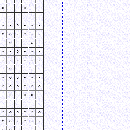
○
-
-
○
-
-
-
-
-
-
-
-
-
○
-
-
-
○
○
-
○
-
-
-
○
-
-
○
-
-
-
○
-
-
-
-
-
-
-
-
-
-
○
-
-
-
-
-
○
○
-
-
-
○
○
○
○
○
○
-
○
-
○
○
-
-
-
-
-
○
○
○
○
○
○
○
○
-
○
-
-
○
○
-
○
-