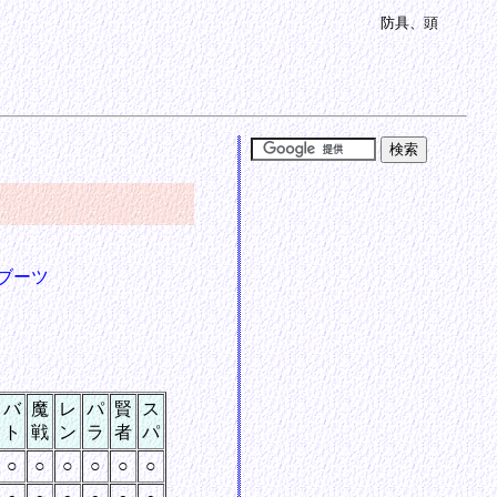
防具、頭
ブーツ
バ
魔
レ
パ
賢
ス
ト
戦
ン
ラ
者
パ
○
○
○
○
○
○