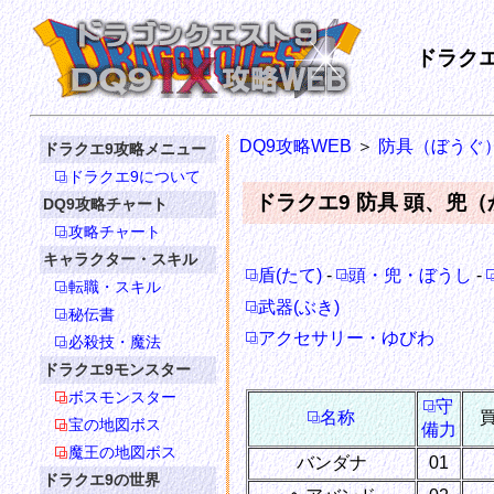
ドラクエ
DQ9攻略WEB
＞
防具（ぼうぐ
ドラクエ9攻略メニュー
ドラクエ9について
ドラクエ9 防具 頭、兜
DQ9攻略チャート
攻略チャート
キャラクター・スキル
盾(たて)
-
頭・兜・ぼうし
-
転職・スキル
武器(ぶき)
秘伝書
アクセサリー・ゆびわ
必殺技・魔法
ドラクエ9モンスター
ボスモンスター
守
名称
宝の地図ボス
備力
魔王の地図ボス
バンダナ
01
ドラクエ9の世界