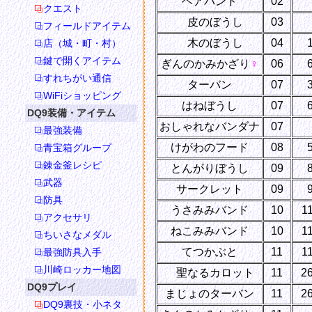
ヘアバンド
02
クエスト
か
皮のぼうし
03
フィールドアイテム
き
木のぼうし
04
店（城・町・村）
鍵で開くアイテム
ぎんのかみかざり
♀
06
すれちがい通信
ターバン
07
WiFiショッピング
はねぼうし
07
DQ9装備・アイテム
おしゃれなバンダナ
07
最強装備
けがわのフード
08
青宝箱グループ
錬金釜レシピ
とんがりぼうし
09
武器
サークレット
09
防具
うさみみバンド
10
1
アクセサリ
ねこみみバンド
10
1
ちいさなメダル
てつかぶと
11
1
最強防具入手
川崎ロッカー地図
せ
聖なるカロット
11
2
DQ9プレイ
まじょのターバン
11
2
DQ9裏技・小ネタ