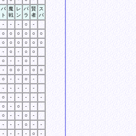
バ
魔
レ
パ
賢
ス
ト
戦
ン
ラ
者
パ
-
-
-
○
-
○
○
○
○
○
○
○
○
○
○
○
○
-
○
-
○
○
○
-
-
○
-
-
○
○
-
○
○
○
-
-
○
-
-
-
-
-
-
○
-
-
-
-
-
○
-
○
-
-
○
-
-
○
-
-
-
-
○
-
-
-
-
-
-
○
-