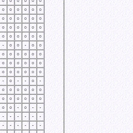
○
○
○
○
○
○
○
○
○
○
○
○
○
○
○
○
○
○
○
○
○
○
○
○
○
○
○
○
○
○
-
○
○
-
○
○
○
○
○
○
○
○
○
○
○
○
○
○
○
○
○
○
○
○
-
○
-
-
○
-
○
○
○
○
○
○
○
○
○
○
○
○
○
○
-
○
-
-
-
-
-
-
-
-
-
-
-
-
-
-