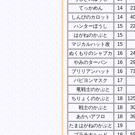
てっかめん
14
2
しんぴのカロット
14
4
ハンターぼうし
15
2
はがねのかぶと
15
マジカルハット改
15
ぬくもりのシャプカ
16
2
やみのターバン
16
2
ブリリアンハット
16
7
パピヨンマスク
17
り
竜戦士のかぶと
17
ちりょくのかぶと
18
12
せ
戦士のかぶと
18
3
あかいアフロ
18
3
たまはがねのかぶと
19
プラチナヘッド
19
5